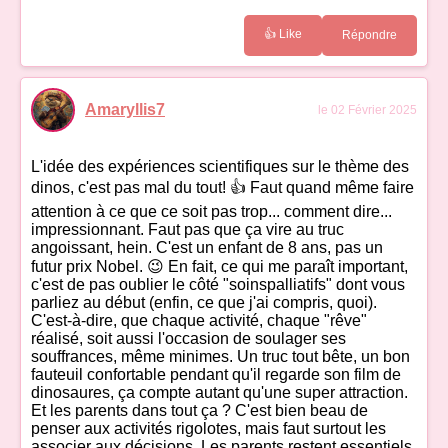
👍 Like
Répondre
Amaryllis7
le 02 Février 2025
L'idée des expériences scientifiques sur le thème des
dinos, c'est pas mal du tout! 👍 Faut quand même faire
attention à ce que ce soit pas trop... comment dire...
impressionnant. Faut pas que ça vire au truc
angoissant, hein. C'est un enfant de 8 ans, pas un
futur prix Nobel. 😉 En fait, ce qui me paraît important,
c'est de pas oublier le côté "soinspalliatifs" dont vous
parliez au début (enfin, ce que j'ai compris, quoi).
C'est-à-dire, que chaque activité, chaque "rêve"
réalisé, soit aussi l'occasion de soulager ses
souffrances, même minimes. Un truc tout bête, un bon
fauteuil confortable pendant qu'il regarde son film de
dinosaures, ça compte autant qu'une super attraction.
Et les parents dans tout ça ? C'est bien beau de
penser aux activités rigolotes, mais faut surtout les
associer aux décisions. Les parents restent essentiels,