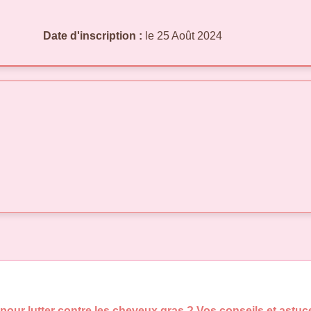
Date d'inscription :
le 25 Août 2024
 pour lutter contre les cheveux gras ? Vos conseils et astuc