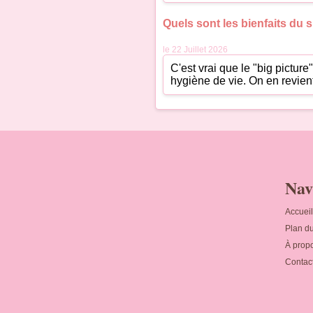
Quels sont les bienfaits du sh
le 22 Juillet 2026
C'est vrai que le "big pictu
hygiène de vie. On en revient
Nav
Accueil
Plan du
À prop
Contac