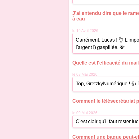
J'ai entendu dire que le ram
à eau
le 19 Avril 2026
Carrément, Lucas ! 👌 L'impor
l'argent !) gaspillée. 💸
Quelle est l'efficacité du mai
le 08 Mai 2026
Top, GretzkyNumérique ! 👍 De
Comment le télésecrétariat p
le 09 Mai 2026
C'est clair qu'il faut rester 
Comment une bague peut-elle