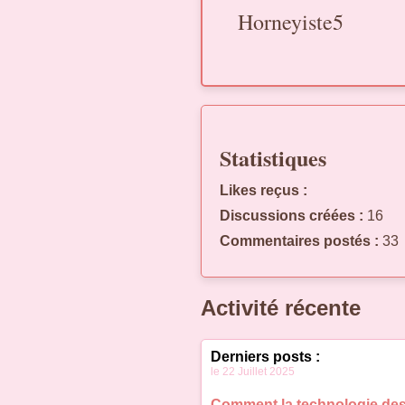
Horneyiste5
Statistiques
Likes reçus :
Discussions créées :
16
Commentaires postés :
33
Activité récente
Derniers posts :
le 22 Juillet 2025
Comment la technologie des 