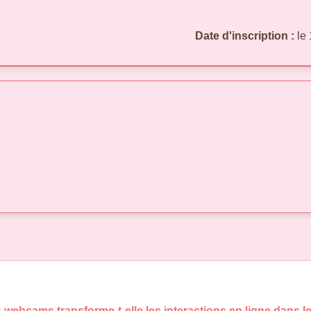
Date d'inscription :
le 
webcams transforme-t-elle les interactions en ligne dans l