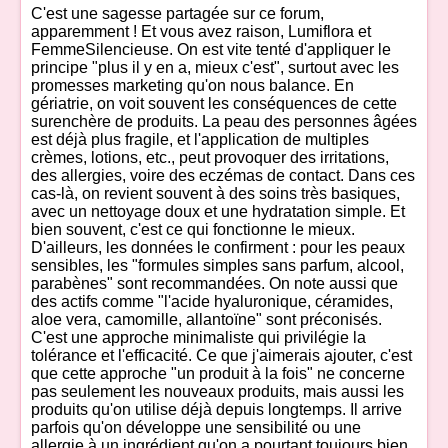
C'est une sagesse partagée sur ce forum,
apparemment ! Et vous avez raison, Lumiflora et
FemmeSilencieuse. On est vite tenté d'appliquer le
principe "plus il y en a, mieux c'est", surtout avec les
promesses marketing qu'on nous balance. En
gériatrie, on voit souvent les conséquences de cette
surenchère de produits. La peau des personnes âgées
est déjà plus fragile, et l'application de multiples
crèmes, lotions, etc., peut provoquer des irritations,
des allergies, voire des eczémas de contact. Dans ces
cas-là, on revient souvent à des soins très basiques,
avec un nettoyage doux et une hydratation simple. Et
bien souvent, c'est ce qui fonctionne le mieux.
D'ailleurs, les données le confirment : pour les peaux
sensibles, les "formules simples sans parfum, alcool,
parabènes" sont recommandées. On note aussi que
des actifs comme "l'acide hyaluronique, céramides,
aloe vera, camomille, allantoïne" sont préconisés.
C'est une approche minimaliste qui privilégie la
tolérance et l'efficacité. Ce que j'aimerais ajouter, c'est
que cette approche "un produit à la fois" ne concerne
pas seulement les nouveaux produits, mais aussi les
produits qu'on utilise déjà depuis longtemps. Il arrive
parfois qu'on développe une sensibilité ou une
allergie à un ingrédient qu'on a pourtant toujours bien