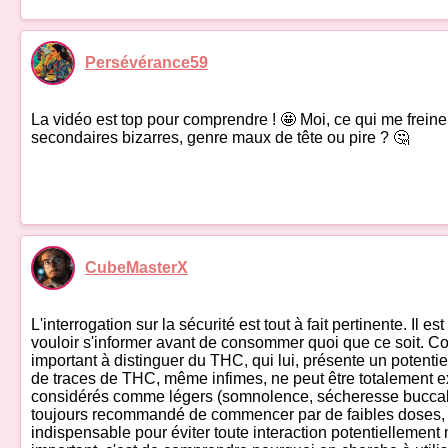
Persévérance59
La vidéo est top pour comprendre ! 🤩 Moi, ce qui me freine, 
secondaires bizarres, genre maux de tête ou pire ? 🤔
CubeMasterX
L'interrogation sur la sécurité est tout à fait pertinente. I
vouloir s'informer avant de consommer quoi que ce soit. Con
important à distinguer du THC, qui lui, présente un potentie
de traces de THC, même infimes, ne peut être totalement ex
considérés comme légers (somnolence, sécheresse buccale, p
toujours recommandé de commencer par de faibles doses, hi
indispensable pour éviter toute interaction potentiellement