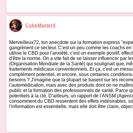
CubeMasterX
Merveilleux72, ton anecdote sur la formation express "exper
gangrènent ce secteur. C'est un peu comme les coachs en dé
utilise le CBD pour l'anxiété, c'est un exemple positif, e
d'être la norme. On a vite fait de se laisser influencer par 
(Organisation Mondiale de la Santé) qui soulignait que, mêm
traitements médicaux conventionnels. Et ça, c'est un mess
complément potentiel, et encore, sous certaines conditions
besoins ? J'imagine que la plupart se basent sur les recomm
l'automédication, mais avec des produits dont on ne maîtrise
public et la formation des professionnels de santé. Parce qu
potentiels à la clé. D'ailleurs, un rapport de l'ANSM (Age
consomment du CBD ressentent des effets indésirables, so
l'information est essentielle, mais elle doit être claire, obje