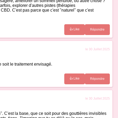
ssagère, améliorer un sommeil perturbé, ou autre chose ?
rfois, explorer d'autres pistes (thérapies
u CBD. C'est pas parce que c'est "naturel" que c'est
👍 Like
Répondre
le 30 Juillet 2025
 soit le traitement envisagé.
👍 Like
Répondre
le 30 Juillet 2025
". C'est la base, que ce soit pour des gouttières invisibles