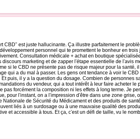
t CBD" est juste hallucinante. Ça illustre parfaitement le prob
veloppement personnel qui te promettent le bonheur en trois jou
ffectivement. Consultation médicale + achat en boutique spéciali
les discours marketing et de zapper l'étape essentielle de l'avis 
e si le CBD ne présente pas de risque majeur pour la santé, il 
age qui a du mal à passer. Les gens ont tendance à voir le CBD 
. Et puis, il y a la question du dosage. Combien de personnes 
andations du vendeur, qui a tout intérêt à leur faire acheter le
 pas forcément la composition ni les effets à long terme. Je pens
e, pour l'instant, on a l'impression d'être dans une zone grise, 
nce Nationale de Sécurité du Médicament et des produits de san
uvent liés à un surdosage ou à une mauvaise qualité des produ
ctive et accessible à tous. Et ça, c'est un défi de taille, vu le no