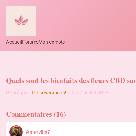
Accueil
Forums
Mon compte
Quels sont les bienfaits des fleurs CBD s
Posté par :
Persévérance59
- le 27 Juillet 2025
Commentaires (16)
Amaryllis7