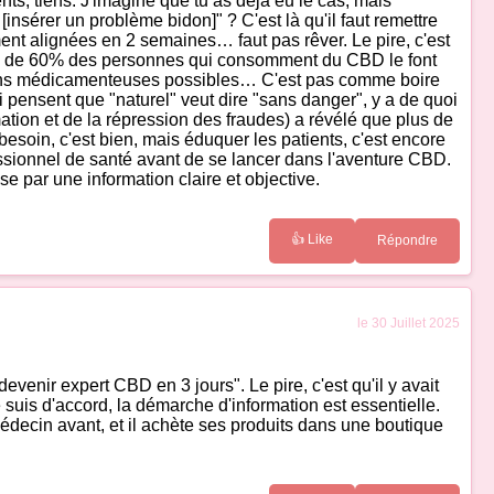
ts, tiens. J'imagine que tu as déjà eu le cas, mais
[insérer un problème bidon]" ? C'est là qu'il faut remettre
ent alignées en 2 semaines… faut pas rêver. Le pire, c'est
e près de 60% des personnes qui consomment du CBD le font
ctions médicamenteuses possibles… C'est pas comme boire
i pensent que "naturel" veut dire "sans danger", y a de quoi
tion et de la répression des fraudes) a révélé que plus de
besoin, c'est bien, mais éduquer les patients, c'est encore
ofessionnel de santé avant de se lancer dans l'aventure CBD.
e par une information claire et objective.
👍 Like
Répondre
le 30 Juillet 2025
evenir expert CBD en 3 jours". Le pire, c'est qu'il y avait
 suis d'accord, la démarche d'information est essentielle.
médecin avant, et il achète ses produits dans une boutique