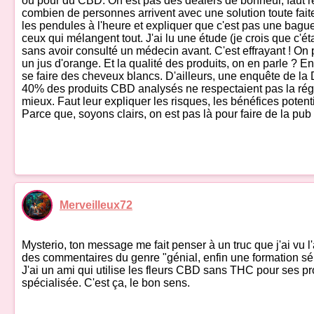
ou pour du CBD. On est pas des dealers de bonheur, faut rem
combien de personnes arrivent avec une solution toute faite e
les pendules à l'heure et expliquer que c'est pas une bagu
ceux qui mélangent tout. J'ai lu une étude (je crois que c'
sans avoir consulté un médecin avant. C'est effrayant ! O
un jus d'orange. Et la qualité des produits, on en parle ? 
se faire des cheveux blancs. D'ailleurs, une enquête de l
40% des produits CBD analysés ne respectaient pas la régleme
mieux. Faut leur expliquer les risques, les bénéfices potent
Parce que, soyons clairs, on est pas là pour faire de la pub
Merveilleux72
Mysterio, ton message me fait penser à un truc que j'ai vu l'
des commentaires du genre "génial, enfin une formation série
J'ai un ami qui utilise les fleurs CBD sans THC pour ses pr
spécialisée. C'est ça, le bon sens.