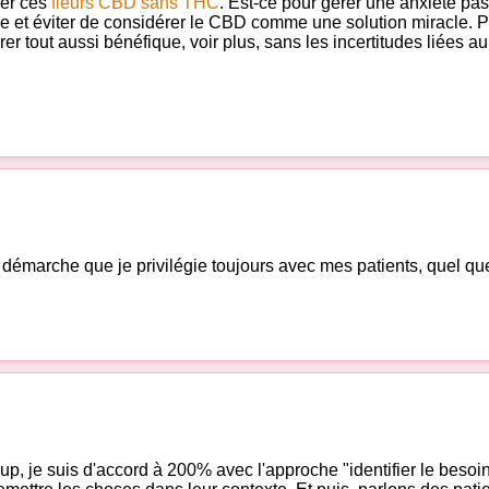
ser ces
fleurs CBD sans THC
. Est-ce pour gérer une anxiété pa
che et éviter de considérer le CBD comme une solution miracle. Pa
er tout aussi bénéfique, voir plus, sans les incertitudes liées a
e démarche que je privilégie toujours avec mes patients, quel que
oup, je suis d'accord à 200% avec l'approche "identifier le besoin