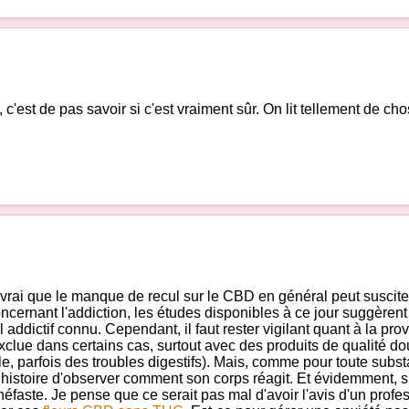
c'est de pas savoir si c'est vraiment sûr. On lit tellement de cho
l est vrai que le manque de recul sur le CBD en général peut susci
cernant l'addiction, les études disponibles à ce jour suggèrent
l addictif connu. Cependant, il faut rester vigilant quant à la p
clue dans certains cas, surtout avec des produits de qualité do
arfois des troubles digestifs). Mais, comme pour toute substance
stoire d'observer comment son corps réagit. Et évidemment, si 
 néfaste. Je pense que ce serait pas mal d'avoir l'avis d'un pro