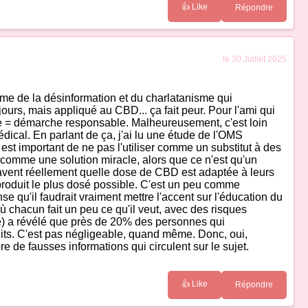
👍 Like
Répondre
le 30 Juillet 2025
lème de la désinformation et du charlatanisme qui
rs, mais appliqué au CBD... ça fait peur. Pour l'ami qui
sée = démarche responsable. Malheureusement, c'est loin
médical. En parlant de ça, j'ai lu une étude de l'OMS
est important de ne pas l'utiliser comme un substitut à des
comme une solution miracle, alors que ce n'est qu'un
savent réellement quelle dose de CBD est adaptée à leurs
 produit le plus dosé possible. C'est un peu comme
e qu'il faudrait vraiment mettre l'accent sur l'éducation du
où chacun fait un peu ce qu'il veut, avec des risques
té) a révélé que près de 20% des personnes qui
its. C'est pas négligeable, quand même. Donc, oui,
mbre de fausses informations qui circulent sur le sujet.
👍 Like
Répondre