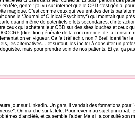
ettre les choses dans leur contexte. Et puis, parlons des patien
n tête, genre "j'ai vu sur internet que le CBD c'est génial pour 
ette magique. C'est comme ceux qui veulent des dents parfaitem
était dans le *Journal of Clinical Psychiatry*) qui montrait qu
n parle quand même de potentiels effets secondaires, d'intera
Entre ceux qui achètent leur CBD sur des sites louches et ceux qu
a DGCCRF (direction générale de la concurrence, de la consomma
ntation en vigueur. Ça fait réfléchir, non ? Bref, identifier le 
iels, les alternatives… et surtout, les inciter à consulter un pr
 déguisée, mais pour prendre soin de nos patients. Et ça, ça pass
autre jour sur LinkedIn. Un gars, il vendait des formations pour "d
use". On marche sur la tête. Pour revenir au sujet principal, je
oblèmes d'anxiété, et ça semble l'aider. Mais il a consulté son 