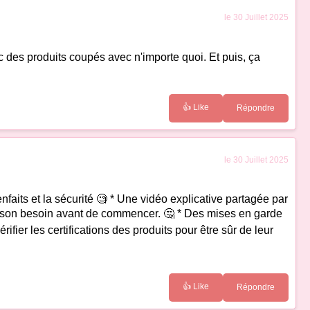
le 30 Juillet 2025
c des produits coupés avec n'importe quoi. Et puis, ça
👍 Like
Répondre
le 30 Juillet 2025
enfaits et la sécurité 🧐 * Une vidéo explicative partagée par
ier son besoin avant de commencer. 🤔 * Des mises en garde
ifier les certifications des produits pour être sûr de leur
👍 Like
Répondre