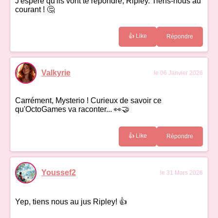
J'espère qu'ils vont te répondre, Ripley. Tiens-nous au
courant ! 🤔
👍 Like
Répondre
Valkyrie
le 06 Janvier 2026
Carrément, Mysterio ! Curieux de savoir ce
qu'OctoGames va raconter... 👀🤝
👍 Like
Répondre
Youssef2
le 31 Mars 2026
Yep, tiens nous au jus Ripley! 👍